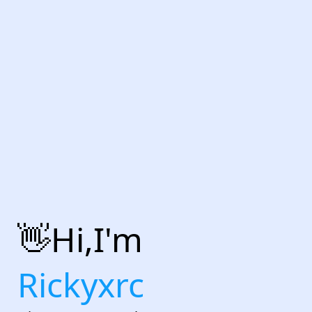
👋Hi,I'm
Rickyxrc